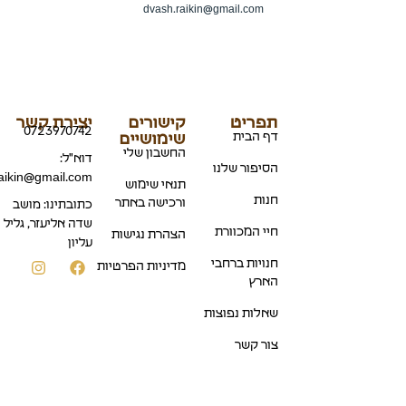
dvash.raikin@gmail.com
תפריט
קישורים
יצירת קשר
0723970742
דף הבית
שימושיים
החשבון שלי
דוא"ל:
הסיפור שלנו
aikin@gmail.com
תנאי שימוש
חנות
ורכישה באתר
כתובתינו: מושב
שדה אליעזר, גליל
חיי המכוורת
הצהרת נגישות
עליון
חנויות ברחבי
מדיניות הפרטיות
הארץ
שאלות נפוצות
צור קשר