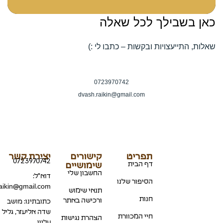
כאן בשבילך לכל שאלה
שאלות, התייעצויות ובקשות – כתבו לי :)
0723970742
dvash.raikin@gmail.com
תפריט
קישורים
יצירת קשר
0723970742
דף הבית
שימושיים
החשבון שלי
דוא"ל:
הסיפור שלנו
aikin@gmail.com
תנאי שימוש
חנות
ורכישה באתר
כתובתינו: מושב
שדה אליעזר, גליל
חיי המכוורת
הצהרת נגישות
עליון